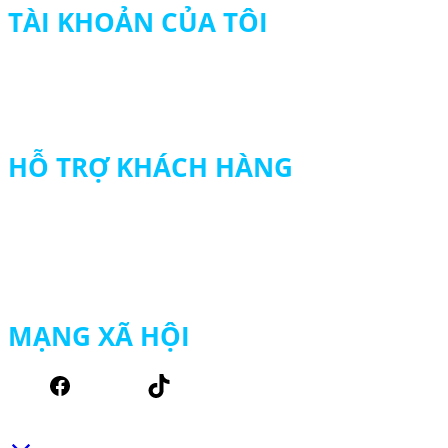
TÀI KHOẢN CỦA TÔI
Tài khoản của tôi
Theo dõi đơn hàng
Thanh toán
HỖ TRỢ KHÁCH HÀNG
Chính sách đổi trả hàng
Chính sách vận chuyển
Chính sách bảo mật thông tin
Chính sách mua hàng – thanh toán
MẠNG XÃ HỘI
Facebook
TikTok