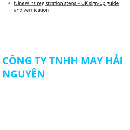
NineWins registration steps – UK sign‑up guide
and verification
CÔNG TY TNHH MAY HẢI
NGUYÊN
MST: 0313694483
090 979 8003 - 093 261 8003
contact@hainguyengroup.vn
415/22 - 24 Tân Hương, P. Tân Quý, Q.Tân Phú
© 2024 HẢI NGUYÊN UNIFORM