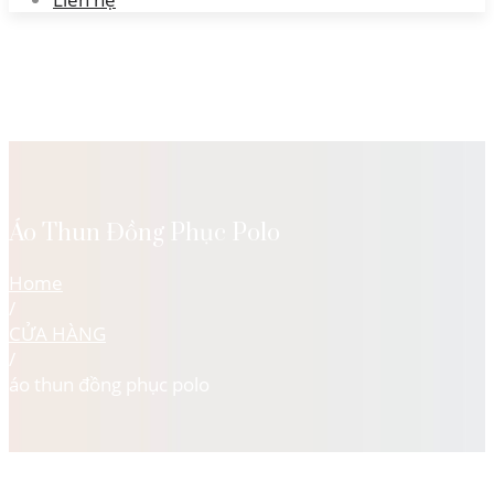
Áo Thun Đồng Phục Polo
Home
/
CỬA HÀNG
/
áo thun đồng phục polo