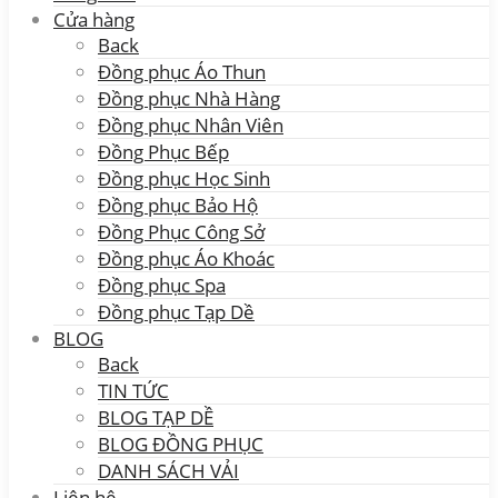
Cửa hàng
Back
Đồng phục Áo Thun
Đồng phục Nhà Hàng
Đồng phục Nhân Viên
Đồng Phục Bếp
Đồng phục Học Sinh
Đồng phục Bảo Hộ
Đồng Phục Công Sở
Đồng phục Áo Khoác
Đồng phục Spa
Đồng phục Tạp Dề
BLOG
Back
TIN TỨC
BLOG TẠP DỀ
BLOG ĐỒNG PHỤC
DANH SÁCH VẢI
Liên hệ