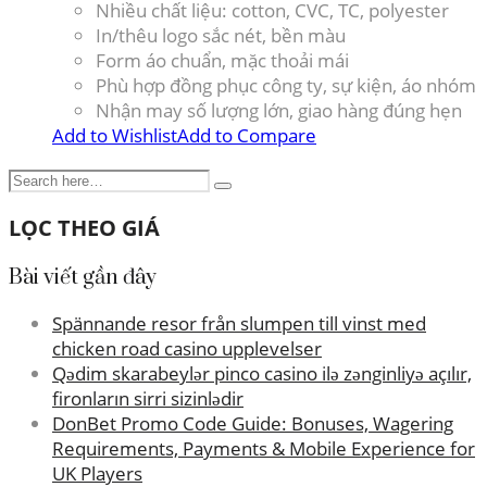
Nhiều chất liệu: cotton, CVC, TC, polyester
In/thêu logo sắc nét, bền màu
Form áo chuẩn, mặc thoải mái
Phù hợp đồng phục công ty, sự kiện, áo nhóm
Nhận may số lượng lớn, giao hàng đúng hẹn
Add to Wishlist
Add to Compare
LỌC THEO GIÁ
Bài viết gần đây
Spännande resor från slumpen till vinst med
chicken road casino upplevelser
Qədim skarabeylər pinco casino ilə zənginliyə açılır,
fironların sirri sizinlədir
DonBet Promo Code Guide: Bonuses, Wagering
Requirements, Payments & Mobile Experience for
UK Players