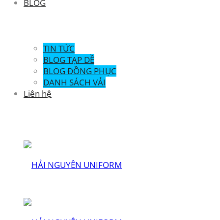
BLOG
TIN TỨC
BLOG TẠP DỀ
BLOG ĐỒNG PHỤC
DANH SÁCH VẢI
Liên hệ