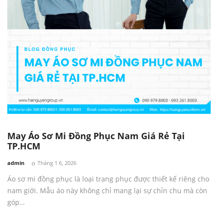
May Áo Sơ Mi Đồng Phục Nam Giá Rẻ Tại
TP.HCM
by
admin
Tháng 1 6, 2026
Áo sơ mi đồng phục là loại trang phục được thiết kế riêng cho
nam giới. Mẫu áo này không chỉ mang lại sự chỉn chu mà còn
góp…