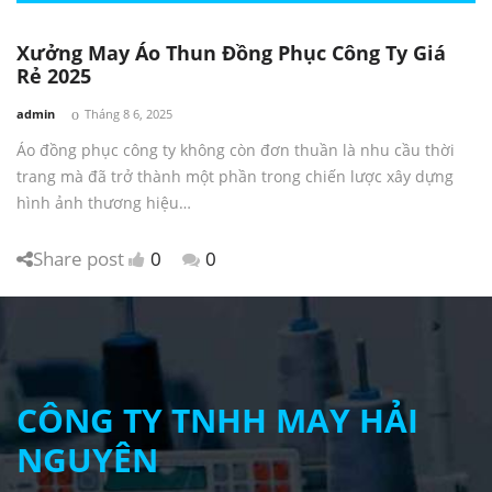
Xưởng May Áo Thun Đồng Phục Công Ty Giá
Rẻ 2025
by
admin
Tháng 8 6, 2025
Áo đồng phục công ty không còn đơn thuần là nhu cầu thời
trang mà đã trở thành một phần trong chiến lược xây dựng
hình ảnh thương hiệu…
Share post
0
0
CÔNG TY TNHH MAY HẢI
NGUYÊN