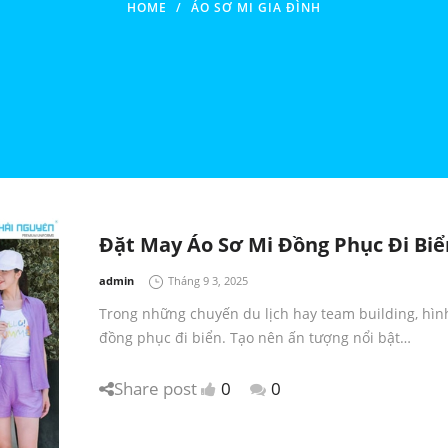
HOME
/
ÁO SƠ MI GIA ĐÌNH
Đặt May Áo Sơ Mi Đồng Phục Đi Biể
by
admin
Tháng 9 3, 2025
Trong những chuyến du lịch hay team building, hìn
đồng phục đi biển. Tạo nên ấn tượng nổi bật…
Share post
0
0