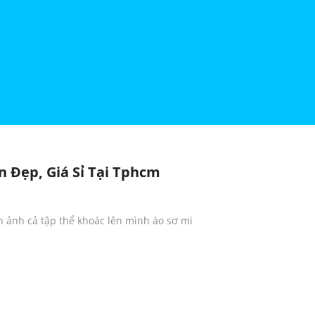
n Đẹp, Giá Sỉ Tại Tphcm
h ảnh cả tập thể khoác lên mình áo sơ mi