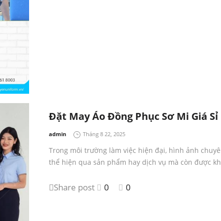
Đặt May Áo Đồng Phục Sơ Mi Giá Sỉ
by
admin
Tháng 8 22, 2025
Trong môi trường làm việc hiện đại, hình ảnh chuy
thể hiện qua sản phẩm hay dịch vụ mà còn được k
Share post
0
0