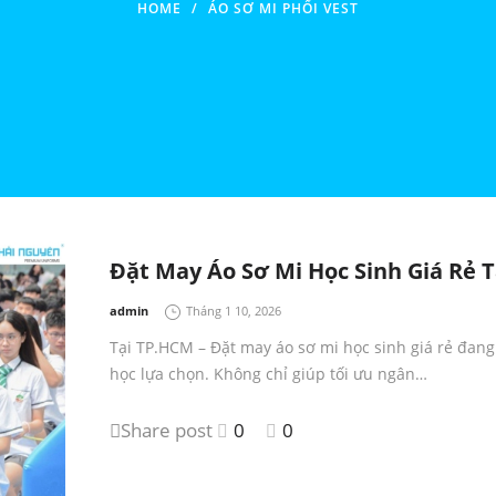
HOME
/
ÁO SƠ MI PHỐI VEST
Đặt May Áo Sơ Mi Học Sinh Giá Rẻ 
by
admin
Tháng 1 10, 2026
Tại TP.HCM – Đặt may áo sơ mi học sinh giá rẻ đan
học lựa chọn. Không chỉ giúp tối ưu ngân…
Share post
0
0