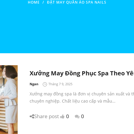
HOME
/
ĐẶT MAY QUẦN ÁO SPA NAILS
Xưởng May Đồng Phục Spa Theo Yê
by
Ngan
Tháng 7 9, 2025
Xưởng may đồng spa là đơn vị chuyên sản xuất và t
chuyên nghiệp. Chất liệu cao cấp và mẫu…
Share post
0
0