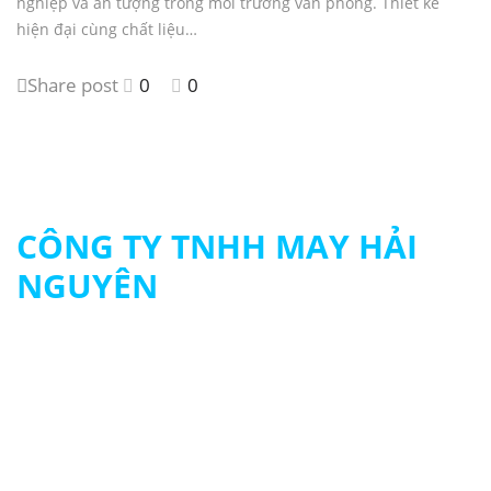
nghiệp và ấn tượng trong môi trường văn phòng. Thiết kế
hiện đại cùng chất liệu…
Share post
0
0
CÔNG TY TNHH MAY HẢI
NGUYÊN
MST: 0313694483
090 979 8003 - 093 261 8003
contact@hainguyengroup.vn