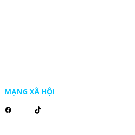
Chính sách đổi trả hàng
Chính sách vận chuyển
Chính sách bảo mật thông tin
Chính sách mua hàng – thanh toán
MẠNG XÃ HỘI
Facebook
TikTok