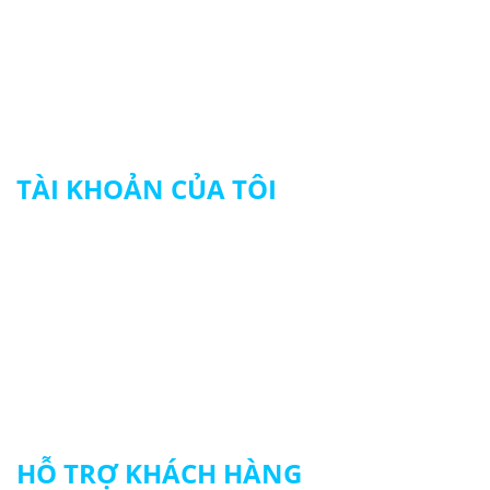
415/22 - 24 Tân Hương, P. Tân Quý, Q.Tân Phú
© 2024 HẢI NGUYÊN UNIFORM
TÀI KHOẢN CỦA TÔI
Tài khoản của tôi
Theo dõi đơn hàng
Thanh toán
HỖ TRỢ KHÁCH HÀNG