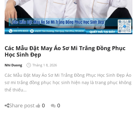
Các Mẫu Đặt May Áo Sơ Mi Trắng Đồng Phục
Học Sinh Đẹp
by
Nhi Duong
Tháng 1 8, 2026
Các Mẫu Đặt May Áo Sơ Mi Trắng Đồng Phục Học Sinh Đẹp Áo
sơ mi trắng đồng phục học sinh hiện nay là trang phục không
thể thiếu…
Share post
0
0