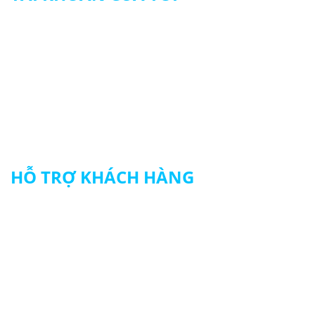
Tài khoản của tôi
Theo dõi đơn hàng
Thanh toán
HỖ TRỢ KHÁCH HÀNG
Chính sách đổi trả hàng
Chính sách vận chuyển
Chính sách bảo mật thông tin