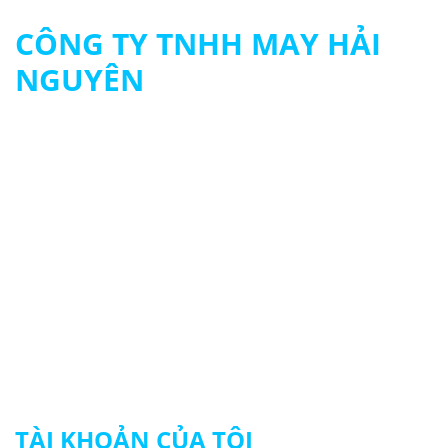
CÔNG TY TNHH MAY HẢI
NGUYÊN
MST: 0313694483
090 979 8003 - 093 261 8003
contact@hainguyengroup.vn
415/22 - 24 Tân Hương, P. Tân Quý, Q.Tân Phú
© 2024 HẢI NGUYÊN UNIFORM
TÀI KHOẢN CỦA TÔI