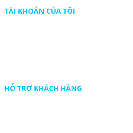
TÀI KHOẢN CỦA TÔI
Tài khoản của tôi
Theo dõi đơn hàng
Thanh toán
HỖ TRỢ KHÁCH HÀNG
Chính sách đổi trả hàng
Chính sách vận chuyển