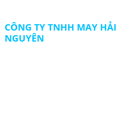
CÔNG TY TNHH MAY HẢI
NGUYÊN
MST: 0313694483
090 979 8003 - 093 261 8003
contact@hainguyengroup.vn
415/22 - 24 Tân Hương, P. Tân Quý, Q.Tân Phú
© 2024 HẢI NGUYÊN UNIFORM