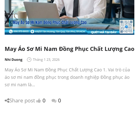
May Áo Sơ Mi Nam Đồng Phục Chất Lượng Cao
by
Nhi Duong
Tháng 1 23, 2026
May Áo Sơ Mi Nam Đồng Phục Chất Lượng Cao 1. Vai trò của
áo sơ mi nam đồng phục trong doanh nghiệp Đồng phục áo
sơ mi nam là…
Share post
0
0