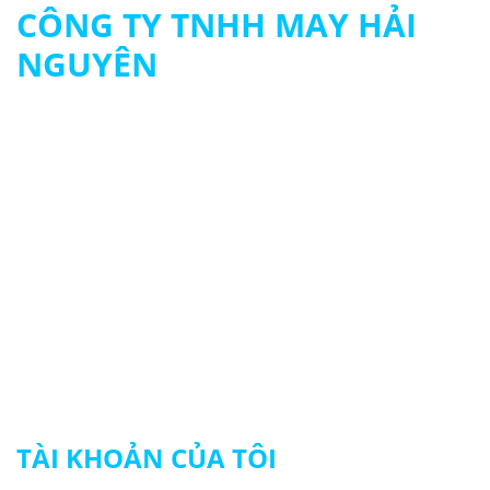
CÔNG TY TNHH MAY HẢI
NGUYÊN
MST: 0313694483
090 979 8003 - 093 261 8003
contact@hainguyengroup.vn
415/22 - 24 Tân Hương, P. Tân Quý, Q.Tân Phú
© 2024 HẢI NGUYÊN UNIFORM
TÀI KHOẢN CỦA TÔI