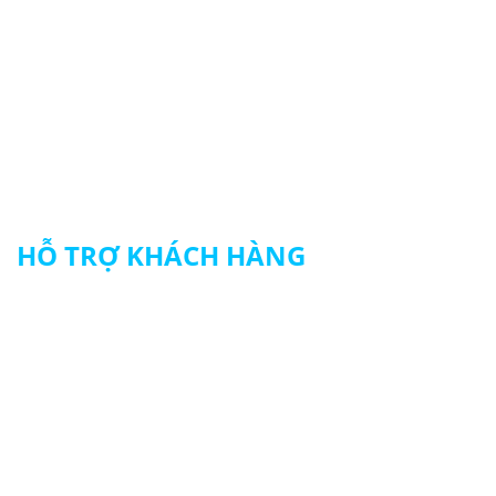
Tài khoản của tôi
Theo dõi đơn hàng
Thanh toán
HỖ TRỢ KHÁCH HÀNG
Chính sách đổi trả hàng
Chính sách vận chuyển
Chính sách bảo mật thông tin