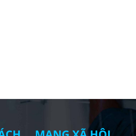
ÁCH
MẠNG XÃ HỘI