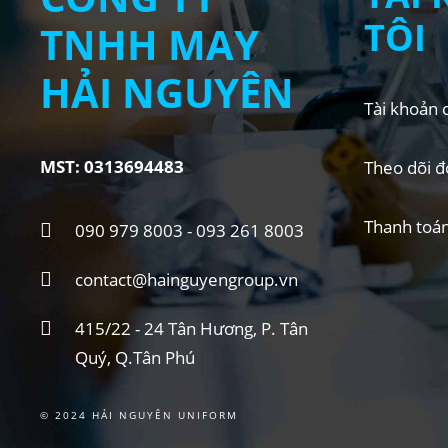
TÔI
TNHH MAY
HẢI NGUYÊN
Tài khoản c
MST: 0313694483
Theo dõi đ
Thanh toá
090 979 8003 - 093 261 8003
contact@hainguyengroup.vn
415/22 - 24 Tân Hương, P. Tân
Quý, Q.Tân Phú
© 2024 HẢI NGUYÊN UNIFORM