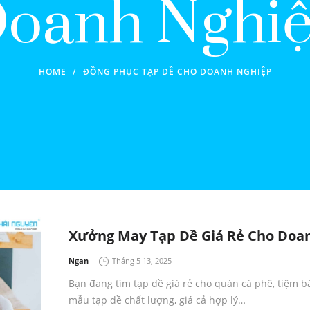
oanh Nghi
HOME
/
ĐỒNG PHỤC TẠP DỀ CHO DOANH NGHIỆP
Xưởng May Tạp Dề Giá Rẻ Cho Doa
by
Ngan
Tháng 5 13, 2025
Bạn đang tìm tạp dề giá rẻ cho quán cà phê, tiệm 
mẫu tạp dề chất lượng, giá cả hợp lý…