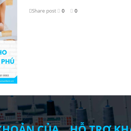
Share post
0
0
 KHOẢN CỦA
HỖ TRỢ KH