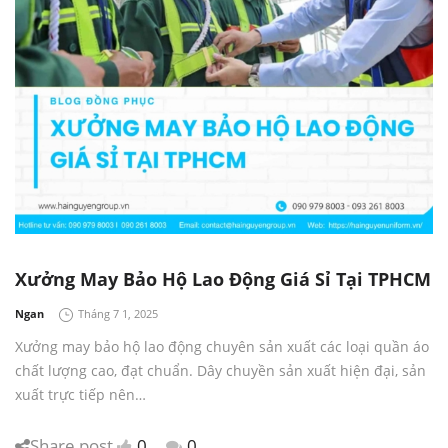
Xưởng May Bảo Hộ Lao Động Giá Sỉ Tại TPHCM
by
Ngan
Tháng 7 1, 2025
Xưởng may bảo hộ lao động chuyên sản xuất các loại quần áo
chất lượng cao, đạt chuẩn. Dây chuyền sản xuất hiện đại, sản
xuất trực tiếp nên…
Share post
0
0