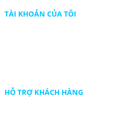
TÀI KHOẢN CỦA TÔI
Tài khoản của tôi
Theo dõi đơn hàng
Thanh toán
HỖ TRỢ KHÁCH HÀNG
Chính sách đổi trả hàng
Chính sách vận chuyển