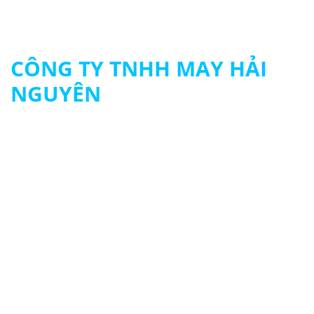
CÔNG TY TNHH MAY HẢI
NGUYÊN
MST: 0313694483
090 979 8003 - 093 261 8003
contact@hainguyengroup.vn
415/22 - 24 Tân Hương, P. Tân Quý, Q.Tân Phú
© 2024 HẢI NGUYÊN UNIFORM