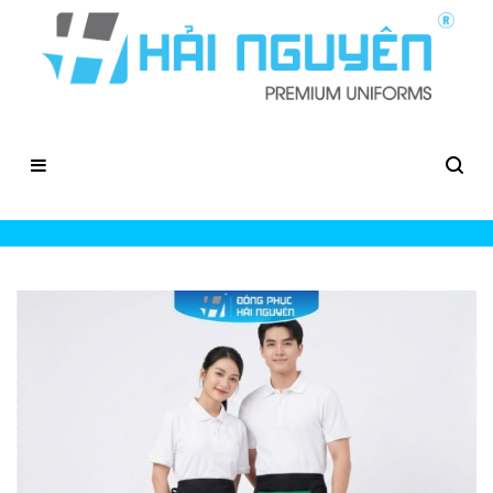
May Tạp Dề Phục Vụ Tại TPHCM