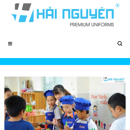
Tạp Dề Em Bé