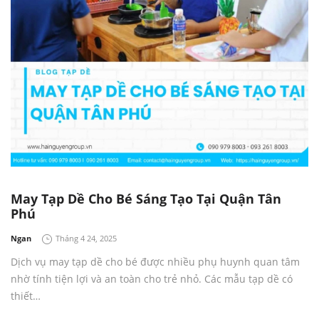
May Tạp Dề Cho Bé Sáng Tạo Tại Quận Tân
Phú
by
Ngan
Tháng 4 24, 2025
Dịch vụ may tạp dề cho bé được nhiều phụ huynh quan tâm
nhờ tính tiện lợi và an toàn cho trẻ nhỏ. Các mẫu tạp dề có
thiết…