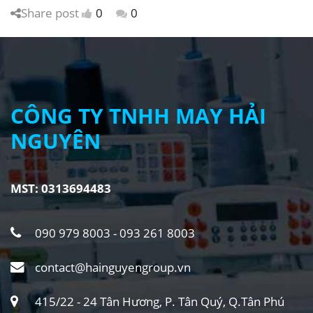
Share post
0
0
CÔNG TY TNHH MAY HẢI
NGUYÊN
MST: 0313694483
090 979 8003 - 093 261 8003
contact@hainguyengroup.vn
415/22 - 24 Tân Hương, P. Tân Quý, Q.Tân Phú