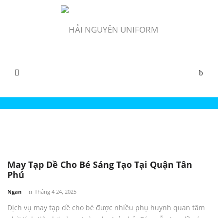
Tạp Dề Ngoại Khóa
May Tạp Dề Cho Bé Sáng Tạo Tại Quận Tân
Phú
by
Ngan
Tháng 4 24, 2025
Dịch vụ may tạp dề cho bé được nhiều phụ huynh quan tâm