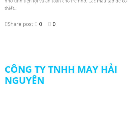
nhờ tính tiện lợi và an toàn cho trẻ nhỏ. Các mẫu tạp dề có
thiết…
Share post
0
0
CÔNG TY TNHH MAY HẢI
NGUYÊN
MST: 0313694483
090 979 8003 - 093 261 8003
contact@hainguyengroup.vn