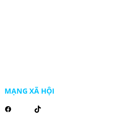
Chính sách đổi trả hàng
Chính sách vận chuyển
Chính sách bảo mật thông tin
Chính sách mua hàng – thanh toán
MẠNG XÃ HỘI
Facebook
TikTok