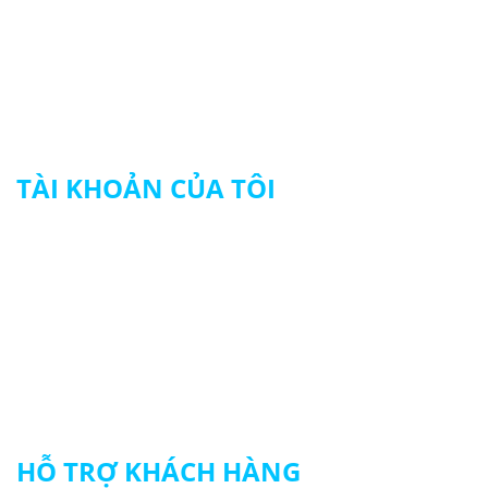
415/22 - 24 Tân Hương, P. Tân Quý, Q.Tân Phú
© 2024 HẢI NGUYÊN UNIFORM
TÀI KHOẢN CỦA TÔI
Tài khoản của tôi
Theo dõi đơn hàng
Thanh toán
HỖ TRỢ KHÁCH HÀNG