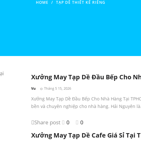
HOME
/
TẠP DỀ THIẾT KẾ RIÊNG
Xưởng May Tạp Dề Đầu Bếp Cho N
by
Vu
Tháng 5 15, 2026
Xưởng May Tạp Dề Đầu Bếp Cho Nhà Hàng Tại TPHC
bền và chuyên nghiệp cho nhà hàng. Hải Nguyên l
Share post
0
0
Xưởng May Tạp Dề Cafe Giá Sỉ Tại