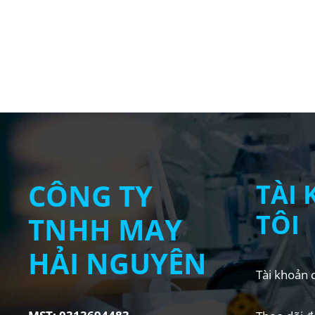
CÔNG TY
TÀI
TÔI
TNHH MAY
HẢI NGUYÊN
Tài khoản c