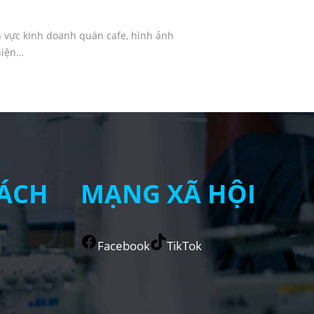
 vực kinh doanh quán cafe, hình ảnh
hiện…
ÁCH
MẠNG XÃ HỘI
Facebook
TikTok