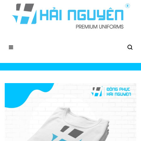
Xuong In Ao Thun Dong Phuc Gia Re