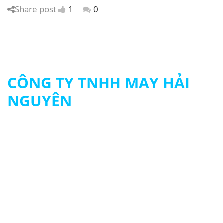
Share post
1
0
CÔNG TY TNHH MAY HẢI
NGUYÊN
MST: 0313694483
090 979 8003 - 093 261 8003
contact@hainguyengroup.vn
415/22 - 24 Tân Hương, P. Tân Quý, Q.Tân Phú