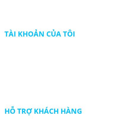
© 2024 HẢI NGUYÊN UNIFORM
TÀI KHOẢN CỦA TÔI
Tài khoản của tôi
Theo dõi đơn hàng
Thanh toán
HỖ TRỢ KHÁCH HÀNG
Chính sách đổi trả hàng