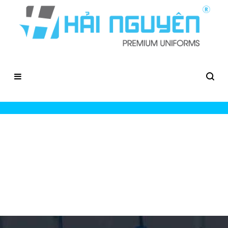
Xưởng In Tạp Dề Giá Rẻ