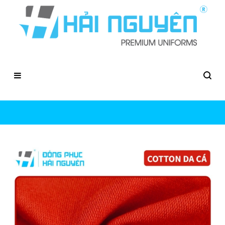
May Đồng Phục Vải Cotton Da Cá Tại
Hcm