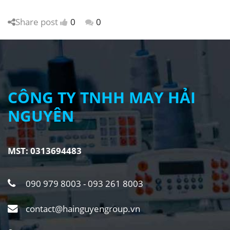
Share post
0
0
CÔNG TY TNHH MAY HẢI
NGUYÊN
MST: 0313694483
090 979 8003 - 093 261 8003
contact@hainguyengroup.vn