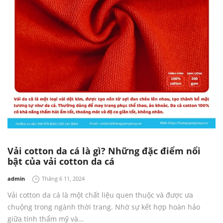
Vải cotton da cá là gì? Những đặc điểm nổi
bật của vải cotton da cá
by
admin
Tháng 6 11, 2024
Vải cotton da cá là một chất liệu quen thuộc và được ưa
chuộng trong ngành thời trang. Nhờ sự kết hợp hoàn hảo
giữa tính thẩm mỹ và…