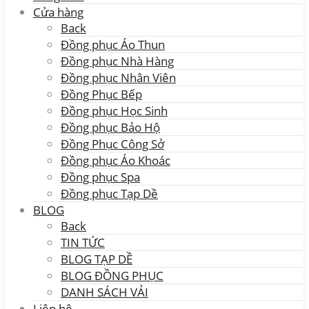
Cửa hàng
Back
Đồng phục Áo Thun
Đồng phục Nhà Hàng
Đồng phục Nhân Viên
Đồng Phục Bếp
Đồng phục Học Sinh
Đồng phục Bảo Hộ
Đồng Phục Công Sở
Đồng phục Áo Khoác
Đồng phục Spa
Đồng phục Tạp Dề
BLOG
Back
TIN TỨC
BLOG TẠP DỀ
BLOG ĐỒNG PHỤC
DANH SÁCH VẢI
Liên hệ