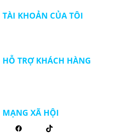
© 2024 HẢI NGUYÊN UNIFORM
TÀI KHOẢN CỦA TÔI
Tài khoản của tôi
Theo dõi đơn hàng
Thanh toán
HỖ TRỢ KHÁCH HÀNG
Chính sách đổi trả hàng
Chính sách vận chuyển
Chính sách bảo mật thông tin
Chính sách mua hàng – thanh toán
MẠNG XÃ HỘI
Facebook
TikTok