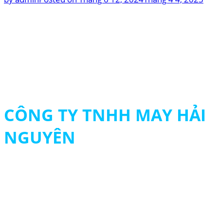
CÔNG TY TNHH MAY HẢI
NGUYÊN
MST: 0313694483
090 979 8003 - 093 261 8003
contact@hainguyengroup.vn
415/22 - 24 Tân Hương, P. Tân Quý, Q.Tân Phú