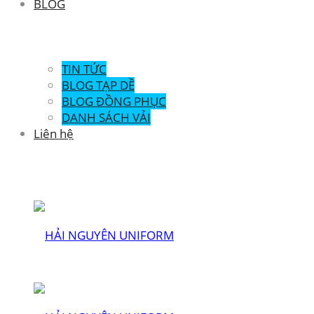
BLOG
TIN TỨC
BLOG TẠP DỀ
BLOG ĐỒNG PHỤC
DANH SÁCH VẢI
Liên hệ