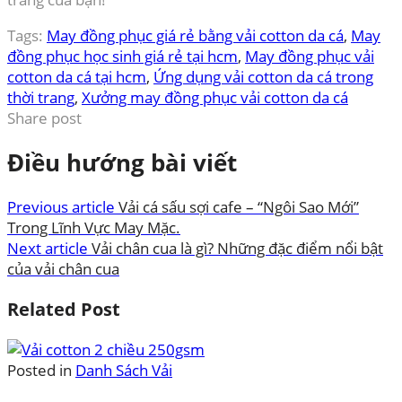
Tags:
May đồng phục giá rẻ bằng vải cotton da cá
,
May
đồng phục học sinh giá rẻ tại hcm
,
May đồng phục vải
cotton da cá tại hcm
,
Ứng dụng vải cotton da cá trong
thời trang
,
Xưởng may đồng phục vải cotton da cá
Share post
Điều hướng bài viết
Previous article
Vải cá sấu sợi cafe – “Ngôi Sao Mới”
Trong Lĩnh Vực May Mặc.
Next article
Vải chân cua là gì? Những đặc điểm nổi bật
của vải chân cua
Related Post
Posted in
Danh Sách Vải